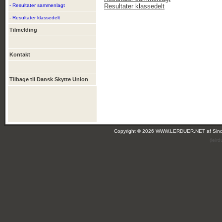
- Resultater sammenlagt
Resultater klassedelt
- Resultater klassedelt
Tilmelding
Kontakt
Tilbage til Dansk Skytte Union
Copyright © 2026 WWW.LERDUER.NET af
Sin
(leir