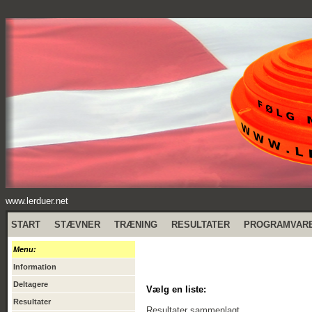
www.lerduer.net
START
STÆVNER
TRÆNING
RESULTATER
PROGRAMVAR
Menu:
Information
Deltagere
Vælg en liste:
Resultater
Resultater sammenlagt