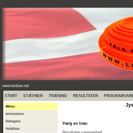
www.lerduer.net
START
STÆVNER
TRÆNING
RESULTATER
PROGRAMVAR
Jys
Menu:
Information
Deltagere
Vælg en liste:
Holdliste
Resultater sammenlagt