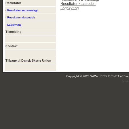
Resultater
Resultater klassedelt
Lagskyting
- Resultater sammenlagt
- Resultater klassedelt
- Lagskyting
Tilmelding
Kontakt
Tilbage til Dansk Skytte Union
Copyright © 2026 WWW.LERDUER.NET af
Sin
(leir