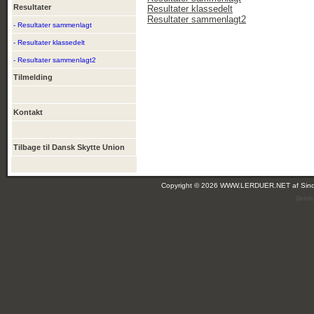
Resultater
Resultater klassedelt
Resultater sammenlagt2
- Resultater sammenlagt
- Resultater klassedelt
- Resultater sammenlagt2
Tilmelding
Kontakt
Tilbage til Dansk Skytte Union
Copyright © 2026 WWW.LERDUER.NET af
Sin
(leir