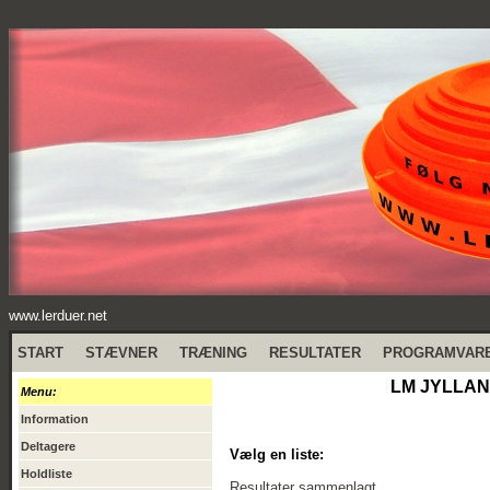
www.lerduer.net
START
STÆVNER
TRÆNING
RESULTATER
PROGRAMVAR
LM JYLLAND
Menu:
Information
Deltagere
Vælg en liste:
Holdliste
Resultater sammenlagt