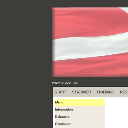
www.lerduer.net
START
STÆVNER
TRÆNING
RES
Menu:
Information
Deltagere
Resultater