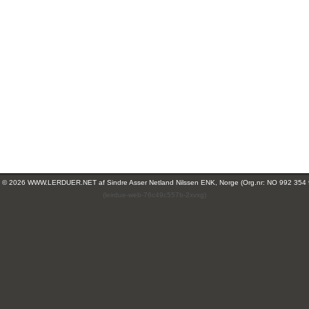
ht © 2026 WWW.LERDUER.NET af
Sindre Asser Netland Nilssen ENK, Norge (Org.nr: NO 992 354
(leirdue-web-76c49c557b-2xvxg)