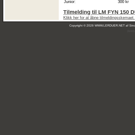
Junior:
300 kr
Tilmelding til LM FYN 15
Klikk her for at åbne tilmeldingsskemaet.
Copyright © 2026 WWW.LERDUER.NET af
Sin
(leir