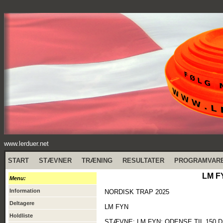
www.lerduer.net
START
STÆVNER
TRÆNING
RESULTATER
PROGRAMVAR
LM F
Menu:
Information
NORDISK TRAP 2025
Deltagere
LM FYN
Holdliste
STÆVNE: LM FYN: ODENSE TIL 150 