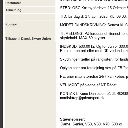
Resultater
STED: OSC Kærbygårdevej 15 Odense 
Tilmelding
TID: Lørdag d. 17. april 2025. KL. 09,00.
Kontakt
MØDETID/INDSKRIVNING: Senest kl. 0
TILMELDING: På lerduer.net Senest torsda
skydehold. MAX 60 skytter.
Tilbage til Dansk Skytte Union
INDSKUD: 500,00 kr. Og for Junior 300,0
Betales kontant eller med DK ved indskri
Skydningen tæller på ranglisten, for lan
Oplysninger om forplejning ses på FB ”n
Patroner max størrelse 24/7 kan købes 
VEL MØDT på vegne af NT Rådet
KONTAKT: Kuno Danielsen på tlf: 4020902
nordisktrap@privatsport.dk
Stævnepriser:
Dame, Senior, V50, V60, V70:
500 kr