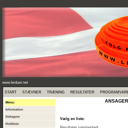
www.lerduer.net
START
STÆVNER
TRÆNING
RESULTATER
PROGRAMVAR
ANSAGER 
Menu:
Information
Deltagere
Vælg en liste:
Holdliste
Resultater sammenlagt