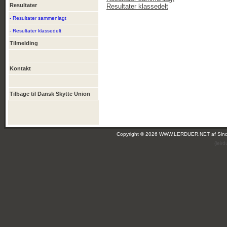
Resultater
Resultater klassedelt
- Resultater sammenlagt
- Resultater klassedelt
Tilmelding
Kontakt
Tilbage til Dansk Skytte Union
Copyright © 2026 WWW.LERDUER.NET af
Sin
(leir