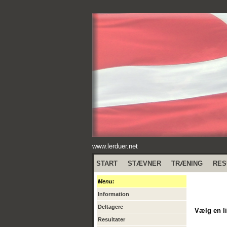
www.lerduer.net
START
STÆVNER
TRÆNING
RES
Menu:
Information
Deltagere
Vælg en li
Resultater