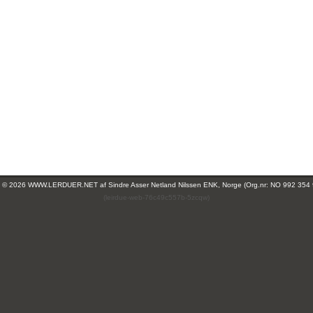
ht © 2026 WWW.LERDUER.NET af
Sindre Asser Netland Nilssen ENK, Norge (Org.nr: NO 992 354
(leirdue-web-76c49c557b-5zcqw)