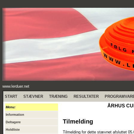
www.lerduer.net
START
STÆVNER
TRÆNING
RESULTATER
PROGRAMVAR
ÅRHUS CUP
Menu:
Information
Tilmelding
Deltagere
Holdliste
Tilmelding for dette stævnet afsluttet 05