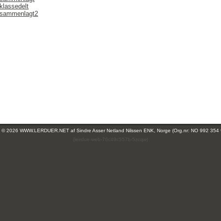
klassedelt
r sammenlagt2
ht © 2026 WWW.LERDUER.NET af
Sindre Asser Netland Nilssen ENK, Norge (Org.nr: NO 992 354
(leirdue-web-76c49c557b-5zcqw)