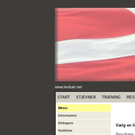
www.lerduer.net
START
STÆVNER
TRÆNING
RES
Menu:
Information
Deltagere
Vælg en li
Holdliste
Resultater