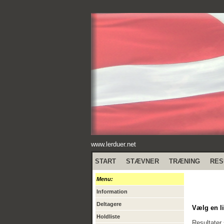
www.lerduer.net
START
STÆVNER
TRÆNING
RES
Menu:
Information
Deltagere
Vælg en li
Holdliste
Resultater