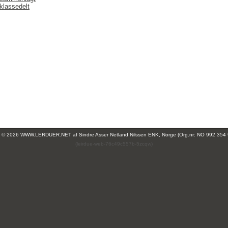
klassedelt
ht © 2026 WWW.LERDUER.NET af
Sindre Asser Netland Nilssen ENK, Norge (Org.nr: NO 992 354
(leirdue-web-76c49c557b-5zcqw)