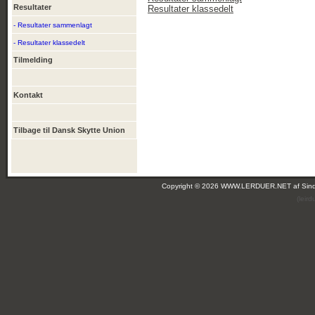
Resultater
Resultater klassedelt
- Resultater sammenlagt
- Resultater klassedelt
Tilmelding
Kontakt
Tilbage til Dansk Skytte Union
Copyright © 2026 WWW.LERDUER.NET af
Sin
(leir