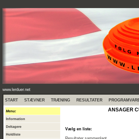
www.lerduer.net
START
STÆVNER
TRÆNING
RESULTATER
PROGRAMVAR
ANSAGER CU
Menu:
Information
Deltagere
Vælg en liste:
Holdliste
Resultater sammenlagt