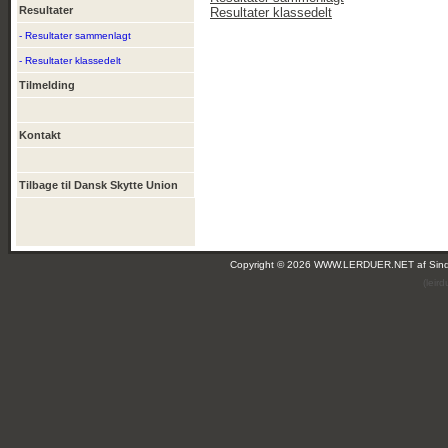
Resultater
Resultater klassedelt
- Resultater sammenlagt
- Resultater klassedelt
Tilmelding
Kontakt
Tilbage til Dansk Skytte Union
Copyright © 2026 WWW.LERDUER.NET af
Sin
(leir