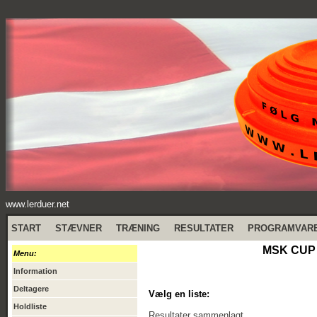
www.lerduer.net
START
STÆVNER
TRÆNING
RESULTATER
PROGRAMVAR
MSK CUP 
Menu:
Information
Deltagere
Vælg en liste:
Holdliste
Resultater sammenlagt