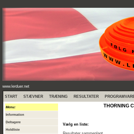
www.lerduer.net
START
STÆVNER
TRÆNING
RESULTATER
PROGRAMVAR
THORNING CU
Menu:
Information
Deltagere
Vælg en liste:
Holdliste
Resultater sammenlagt