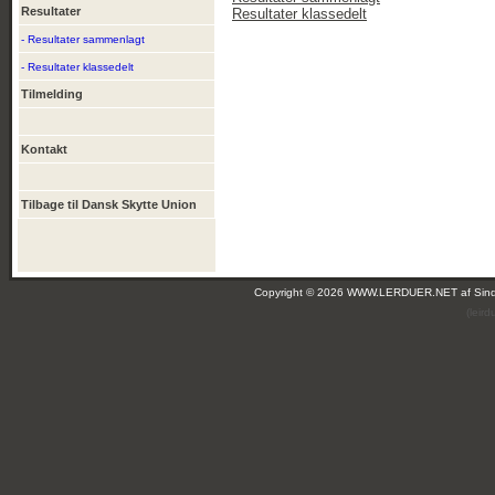
Resultater
Resultater klassedelt
- Resultater sammenlagt
- Resultater klassedelt
Tilmelding
Kontakt
Tilbage til Dansk Skytte Union
Copyright © 2026 WWW.LERDUER.NET af
Sin
(leir