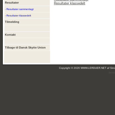
Resultater
Resultater klassedelt
- Resultater sammenlagt
- Resultater klassedelt
Tilmelding
Kontakt
Tilbage til Dansk Skytte Union
Copyright © 2026 WWW.LERDUER.NET af
Sin
(leir