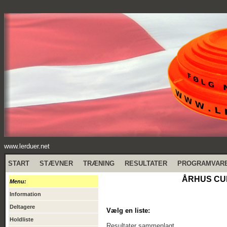
www.lerduer.net
START
STÆVNER
TRÆNING
RESULTATER
PROGRAMVAR
ÅRHUS CUP
Menu:
Information
Deltagere
Vælg en liste:
Holdliste
Resultater sammenlagt