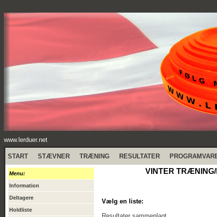
www.lerduer.net
START
STÆVNER
TRÆNING
RESULTATER
PROGRAMVAR
VINTER TRÆNING/
Menu:
Information
Deltagere
Vælg en liste:
Holdliste
Resultater sammenlagt