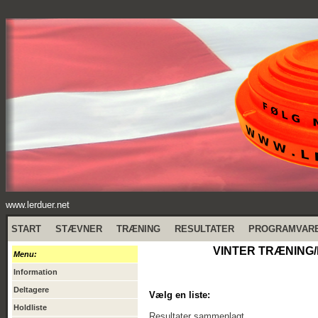
www.lerduer.net
START
STÆVNER
TRÆNING
RESULTATER
PROGRAMVAR
VINTER TRÆNING/
Menu:
Information
Deltagere
Vælg en liste:
Holdliste
Resultater sammenlagt