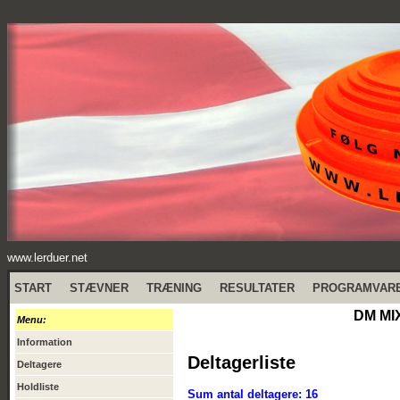
www.lerduer.net
START
STÆVNER
TRÆNING
RESULTATER
PROGRAMVAR
DM MI
Menu:
Information
Deltagerliste
Deltagere
Holdliste
Sum antal deltagere: 16