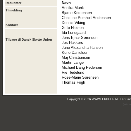
Navn
Resultater
Annika Munk
Tilmelding
Bjarne Kristensen
Christine Porsholt Andreasen
Dennis Viking
Kontakt
Gitte Nielsen
Ida Lundgaard
Jens Ejnar Sørensen
Tilbage til Dansk Skytte Union
Jos Hakkers
June Alexandria Hansen
Kuno Danielsen
Maj Christiansen
Martin Lange
Michael Bang Pedersen
Rie Hedelund
Rose-Marie Sørensen
Thomas Fogh
Copyright © 2026 WWW.LERDUER.NET af
Sin
(leir