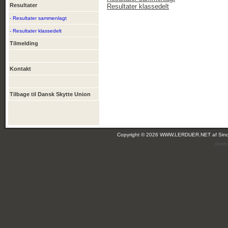
Resultater
Resultater klassedelt
- Resultater sammenlagt
- Resultater klassedelt
Tilmelding
Kontakt
Tilbage til Dansk Skytte Union
Copyright © 2026 WWW.LERDUER.NET af
Sin
(leir