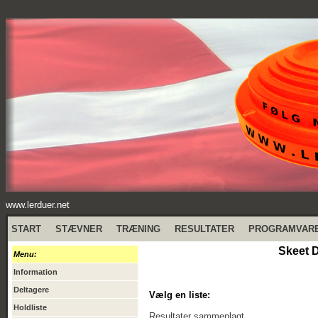
www.lerduer.net
START
STÆVNER
TRÆNING
RESULTATER
PROGRAMVAR
Skeet 
Menu:
Information
Deltagere
Vælg en liste:
Holdliste
Resultater sammenlagt