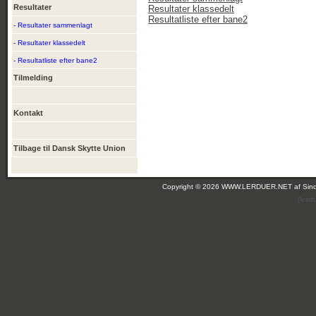
Resultater
Resultater klassedelt
Resultatliste efter bane2
- Resultater sammenlagt
- Resultater klassedelt
- Resultatliste efter bane2
Tilmelding
Kontakt
Tilbage til Dansk Skytte Union
Copyright © 2026 WWW.LERDUER.NET af
Sin
(leir