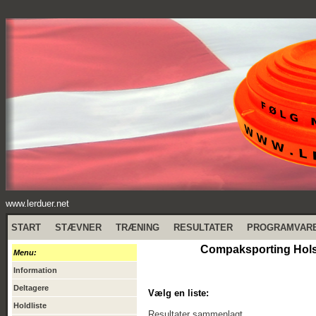
www.lerduer.net
START
STÆVNER
TRÆNING
RESULTATER
PROGRAMVAR
Compaksporting Holst
Menu:
Information
Deltagere
Vælg en liste:
Holdliste
Resultater sammenlagt