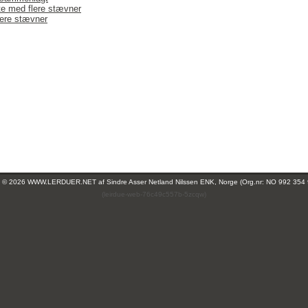
ste med flere stævner
ere stævner
ht © 2026 WWW.LERDUER.NET af
Sindre Asser Netland Nilssen ENK, Norge (Org.nr: NO 992 354
(leirdue-web-76c49c557b-5zcqw)