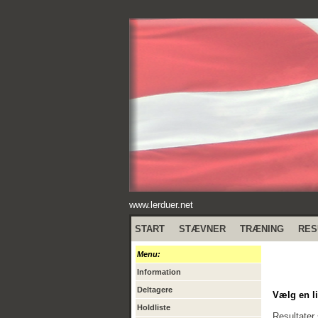
www.lerduer.net
START
STÆVNER
TRÆNING
RES
Menu:
Information
Deltagere
Vælg en li
Holdliste
Resultater