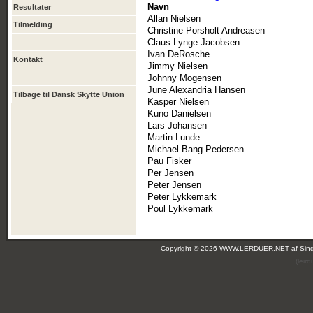
Navn
Resultater
Allan Nielsen
Tilmelding
Christine Porsholt Andreasen
Claus Lynge Jacobsen
Ivan DeRosche
Kontakt
Jimmy Nielsen
Johnny Mogensen
June Alexandria Hansen
Tilbage til Dansk Skytte Union
Kasper Nielsen
Kuno Danielsen
Lars Johansen
Martin Lunde
Michael Bang Pedersen
Pau Fisker
Per Jensen
Peter Jensen
Peter Lykkemark
Poul Lykkemark
Copyright © 2026 WWW.LERDUER.NET af
Sin
(leir