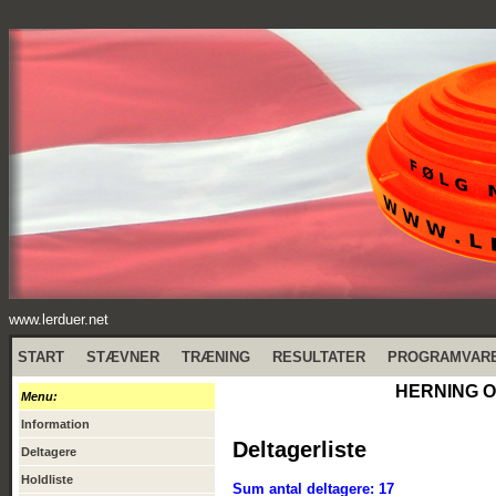
www.lerduer.net
START
STÆVNER
TRÆNING
RESULTATER
PROGRAMVAR
HERNING OB
Menu:
Information
Deltagerliste
Deltagere
Holdliste
Sum antal deltagere: 17