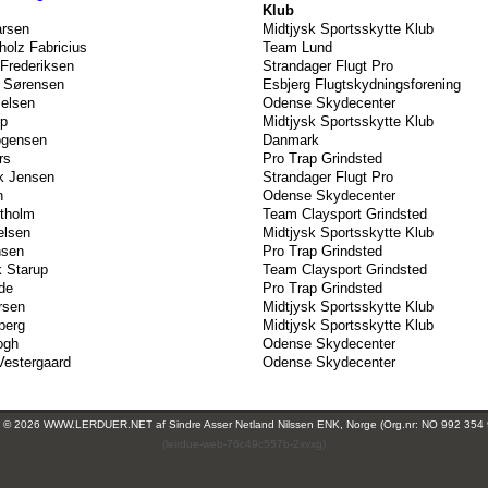
Klub
arsen
Midtjysk Sportsskytte Klub
olz Fabricius
Team Lund
Frederiksen
Strandager Flugt Pro
r Sørensen
Esbjerg Flugtskydningsforening
ielsen
Odense Skydecenter
up
Midtjysk Sportsskytte Klub
ogensen
Danmark
rs
Pro Trap Grindsted
k Jensen
Strandager Flugt Pro
n
Odense Skydecenter
stholm
Team Claysport Grindsted
elsen
Midtjysk Sportsskytte Klub
nsen
Pro Trap Grindsted
 Starup
Team Claysport Grindsted
de
Pro Trap Grindsted
rsen
Midtjysk Sportsskytte Klub
berg
Midtjysk Sportsskytte Klub
ogh
Odense Skydecenter
Vestergaard
Odense Skydecenter
ht © 2026 WWW.LERDUER.NET af
Sindre Asser Netland Nilssen ENK, Norge (Org.nr: NO 992 354
(leirdue-web-76c49c557b-2xvxg)