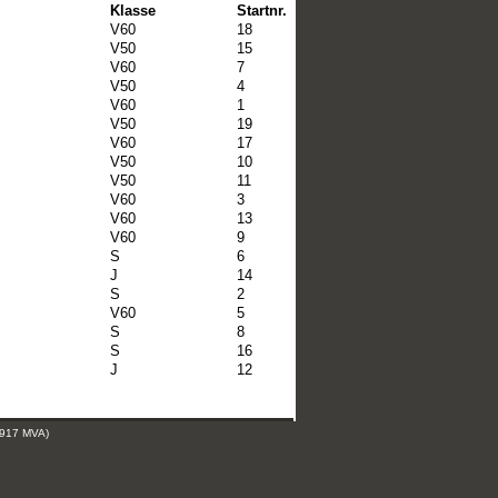
Klasse
Startnr.
V60
18
V50
15
V60
7
V50
4
V60
1
V50
19
V60
17
V50
10
V50
11
V60
3
V60
13
V60
9
S
6
J
14
S
2
V60
5
S
8
S
16
J
12
 917 MVA)