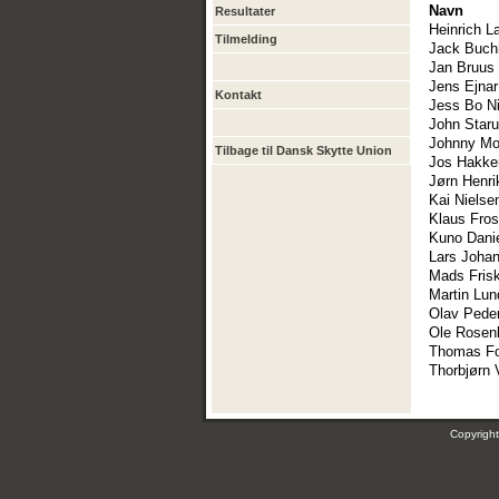
Navn
Resultater
Heinrich L
Tilmelding
Jack Buchh
Jan Bruus 
Jens Ejna
Kontakt
Jess Bo N
John Star
Johnny M
Tilbage til Dansk Skytte Union
Jos Hakke
Jørn Henri
Kai Nielse
Klaus Fro
Kuno Dani
Lars Joha
Mads Frisk
Martin Lun
Olav Pede
Ole Rosen
Thomas F
Thorbjørn 
Copyrig