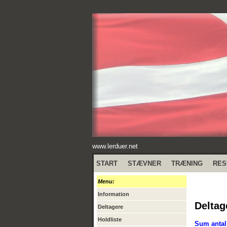
www.lerduer.net
START
STÆVNER
TRÆNING
RES
Menu:
Information
Deltag
Deltagere
Holdliste
Sum antal 