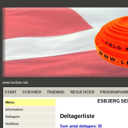
www.lerduer.net
START
STÆVNER
TRÆNING
RESULTATER
PROGRAMVAR
ESBJERG SEP.
Menu:
Information
Deltagerliste
Deltagere
Holdliste
Sum antal deltagere: 30