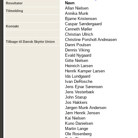
Navn
Resultater
Allan Nielsen
Tilmelding
Annika Munk
Bjarne Kristensen
Caspar Søndergaard
Kontakt
Cenneth Møller
Christian Ullrich
Christine Porsholt Andreasen
Tilbage til Dansk Skytte Union
Danni Poulsen
Dennis Viking
Evald Nygaard
Gitte Nielsen
Heinrich Larsen
Henrik Kamper Larsen
Ida Lundgaard
Ivan DeRosche
Jens Ejnar Sørensen
Jens Vesterbæk
John Starup
Jos Hakkers
Jørgen Munk Andersen
Jørn Henrik Jensen
Kai Nielsen
Kuno Danielsen
Martin Lange
Ole Rosenberg