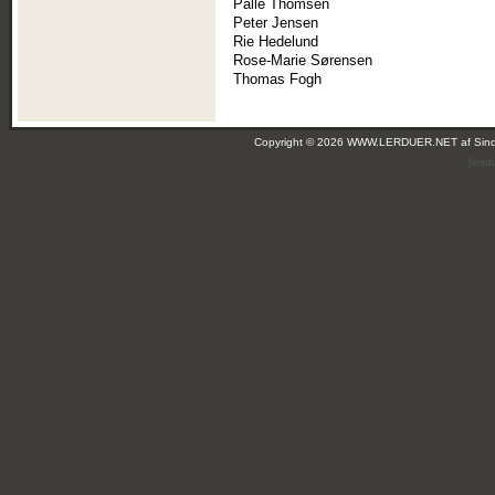
Palle Thomsen
Peter Jensen
Rie Hedelund
Rose-Marie Sørensen
Thomas Fogh
Copyright © 2026 WWW.LERDUER.NET af
Sin
(leir