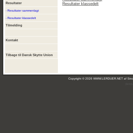
Resultater
Resultater klassedelt
- Resultater sammenlagt
- Resultater klassedelt
Tilmelding
Kontakt
Tilbage til Dansk Skytte Union
Copyright © 2026 WWW.LERDUER.NET af
Sin
(leir