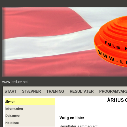
www.lerduer.net
START
STÆVNER
TRÆNING
RESULTATER
PROGRAMVAR
ÅRHUS O
Menu:
Information
Deltagere
Vælg en liste:
Holdliste
Resultater sammenlagt