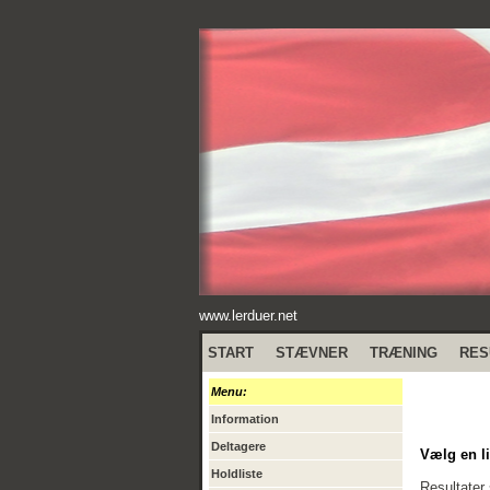
www.lerduer.net
START
STÆVNER
TRÆNING
RES
Menu:
Information
Deltagere
Vælg en li
Holdliste
Resultater