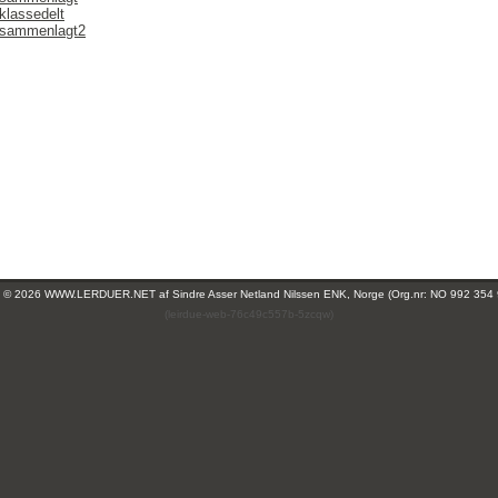
klassedelt
r sammenlagt2
ht © 2026 WWW.LERDUER.NET af
Sindre Asser Netland Nilssen ENK, Norge (Org.nr: NO 992 354
(leirdue-web-76c49c557b-5zcqw)