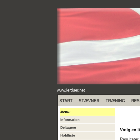
www.lerduer.net
START
STÆVNER
TRÆNING
RES
Menu:
Information
Deltagere
Vælg en li
Holdliste
Resultater