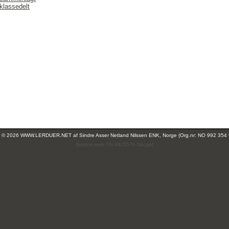
klassedelt
ht © 2026 WWW.LERDUER.NET af
Sindre Asser Netland Nilssen ENK, Norge (Org.nr: NO 992 354
(leirdue-web-76c49c557b-5zcqw)