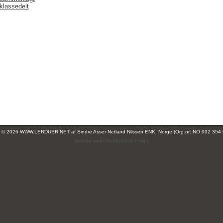
klassedelt
ht © 2026 WWW.LERDUER.NET af
Sindre Asser Netland Nilssen ENK, Norge (Org.nr: NO 992 354
(leirdue-web-76c49c557b-7v4jp)