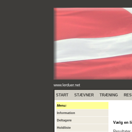
www.lerduer.net
START
STÆVNER
TRÆNING
RES
Menu:
Information
Deltagere
Vælg en li
Holdliste
Resultater