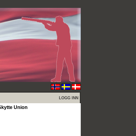
LOGG INN
kytte Union