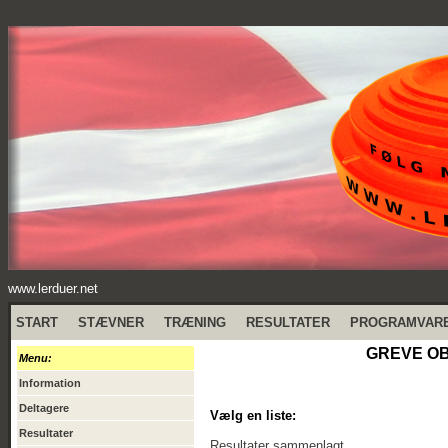
www.lerduer.net
START
STÆVNER
TRÆNING
RESULTATER
PROGRAMVAR
GREVE OBS
Menu:
Information
Deltagere
Vælg en liste:
Resultater
Resultater sammenlagt