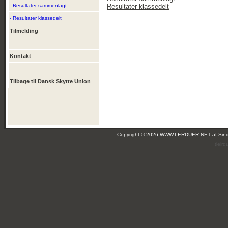
- Resultater sammenlagt
Resultater klassedelt
- Resultater klassedelt
Tilmelding
Kontakt
Tilbage til Dansk Skytte Union
Copyright © 2026 WWW.LERDUER.NET af
Sin
(leir