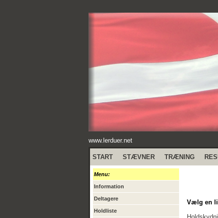
www.lerduer.net
START
STÆVNER
TRÆNING
RES
Menu:
Information
Deltagere
Vælg en li
Holdliste
Holdskydn