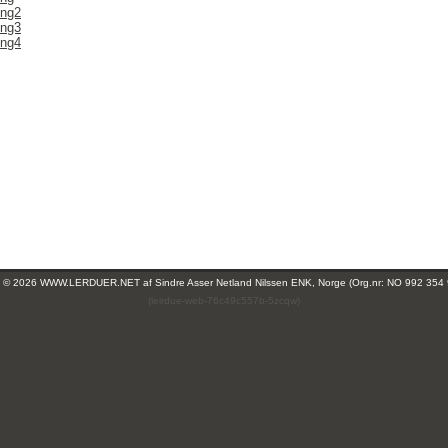
ing2
ing3
ing4
ht © 2026 WWW.LERDUER.NET af
Sindre Asser Netland Nilssen ENK, Norge (Org.nr: NO 992 354
(leirdue-web-76c49c557b-5zcqw)