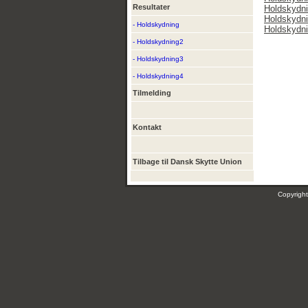
Resultater
Holdskydn
Holdskydn
- Holdskydning
Holdskydn
- Holdskydning2
- Holdskydning3
- Holdskydning4
Tilmelding
Kontakt
Tilbage til Dansk Skytte Union
Copyrig