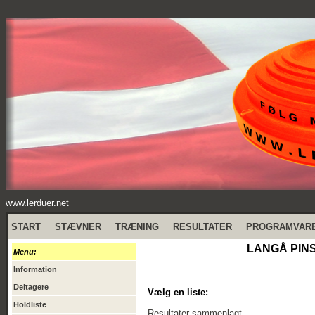
www.lerduer.net
START
STÆVNER
TRÆNING
RESULTATER
PROGRAMVAR
LANGÅ PINS
Menu:
Information
Deltagere
Vælg en liste:
Holdliste
Resultater sammenlagt