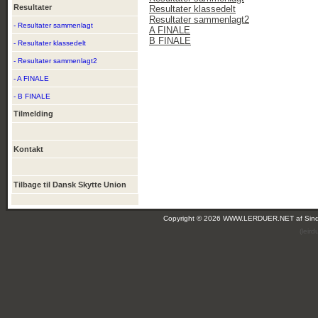
Resultater
Resultater klassedelt
Resultater sammenlagt2
- Resultater sammenlagt
A FINALE
B FINALE
- Resultater klassedelt
- Resultater sammenlagt2
- A FINALE
- B FINALE
Tilmelding
Kontakt
Tilbage til Dansk Skytte Union
Copyright © 2026 WWW.LERDUER.NET af
Sin
(leir