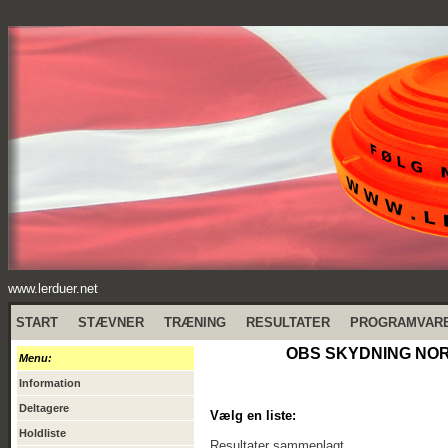
www.lerduer.net
START
STÆVNER
TRÆNING
RESULTATER
PROGRAMVAR
OBS SKYDNING NORD
Menu:
Information
Deltagere
Vælg en liste:
Holdliste
Resultater sammenlagt