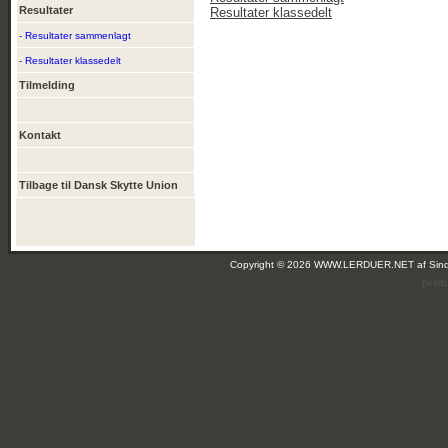
Resultater
Resultater klassedelt
- Resultater sammenlagt
- Resultater klassedelt
Tilmelding
Kontakt
Tilbage til Dansk Skytte Union
Copyright © 2026 WWW.LERDUER.NET af
Sin
(leir