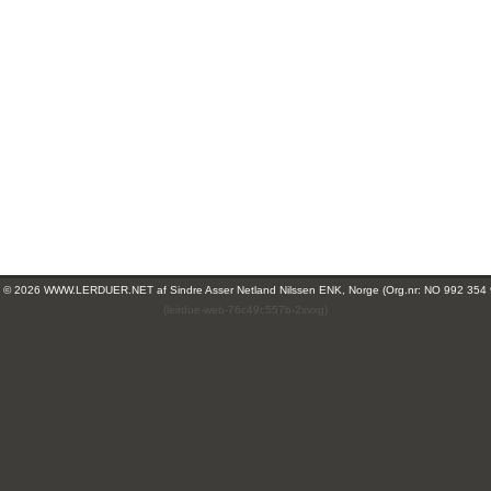
ht © 2026 WWW.LERDUER.NET af
Sindre Asser Netland Nilssen ENK, Norge (Org.nr: NO 992 354
(leirdue-web-76c49c557b-2xvxg)