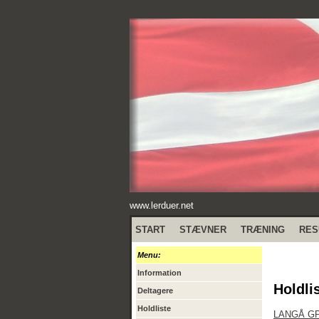
www.lerduer.net
START
STÆVNER
TRÆNING
RES
Menu:
Information
Holdli
Deltagere
Holdliste
LANGÅ G