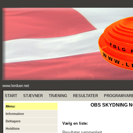
www.lerduer.net
START
STÆVNER
TRÆNING
RESULTATER
PROGRAMVAR
OBS SKYDNING NO
Menu:
Information
Deltagere
Vælg en liste:
Holdliste
Resultater sammenlagt