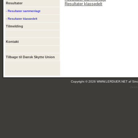
Resultater
Resultater klassedelt
- Resultater sammenlagt
- Resultater klassedelt
Tilmelding
Kontakt
Tilbage til Dansk Skytte Union
Copyright © 2026 WWW.LERDUER.NET af
Sin
(leir