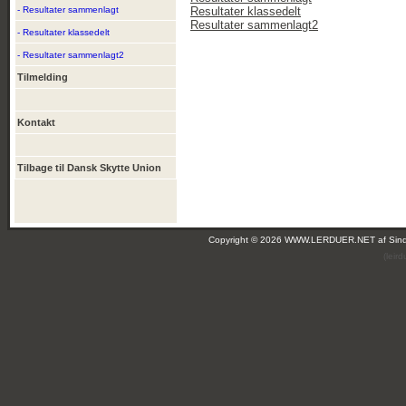
- Resultater sammenlagt
Resultater klassedelt
Resultater sammenlagt2
- Resultater klassedelt
- Resultater sammenlagt2
Tilmelding
Kontakt
Tilbage til Dansk Skytte Union
Copyright © 2026 WWW.LERDUER.NET af
Sin
(leir