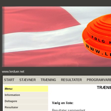
www.lerduer.net
START
STÆVNER
TRÆNING
RESULTATER
PROGRAMVAR
TRÆNIN
Menu:
Information
Deltagere
Vælg en liste:
Resultater
Resultater sammenlagt