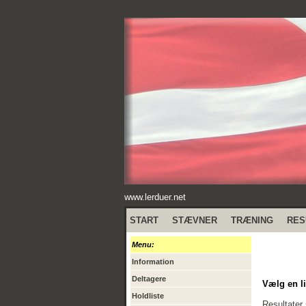
www.lerduer.net
START
STÆVNER
TRÆNING
RES
Menu:
Information
Deltagere
Vælg en li
Holdliste
Resultater