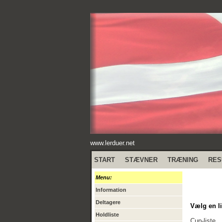
www.lerduer.net
START
STÆVNER
TRÆNING
RES
Menu:
Information
Deltagere
Vælg en li
Holdliste
Cup-liste