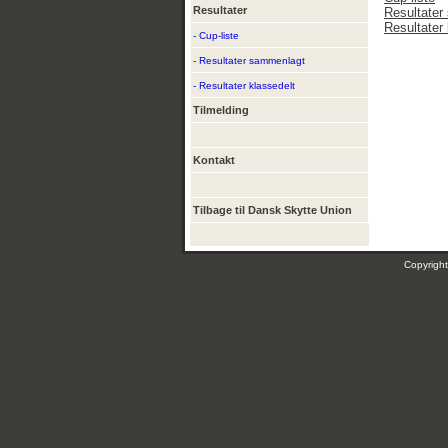
Resultater
Resultater
Resultater 
- Cup-liste
- Resultater sammenlagt
- Resultater klassedelt
Tilmelding
Kontakt
Tilbage til Dansk Skytte Union
Copyrig