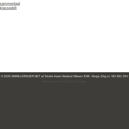
 sammenlagt
klassedelt
ht © 2026 WWW.LERDUER.NET af
Sindre Asser Netland Nilssen ENK, Norge (Org.nr: NO 992 354
(leirdue-web-76c49c557b-2xvxg)