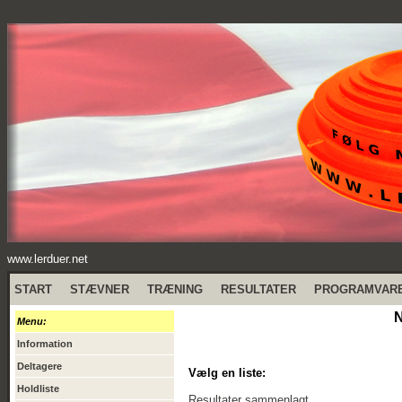
www.lerduer.net
START
STÆVNER
TRÆNING
RESULTATER
PROGRAMVAR
N
Menu:
Information
Deltagere
Vælg en liste:
Holdliste
Resultater sammenlagt