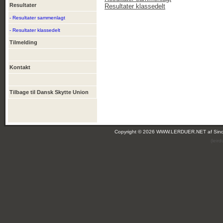
Resultater
Resultater klassedelt
- Resultater sammenlagt
- Resultater klassedelt
Tilmelding
Kontakt
Tilbage til Dansk Skytte Union
Copyright © 2026 WWW.LERDUER.NET af
Sin
(leir