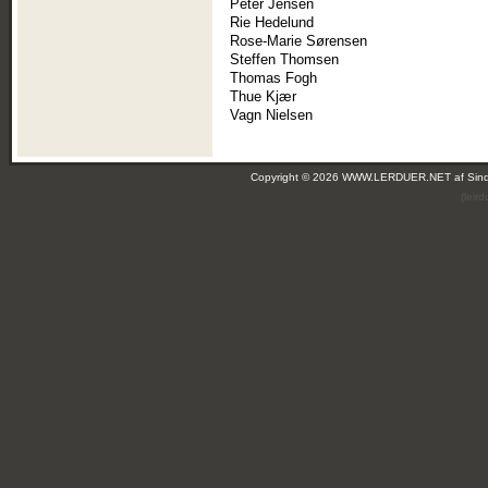
Peter Jensen
Rie Hedelund
Rose-Marie Sørensen
Steffen Thomsen
Thomas Fogh
Thue Kjær
Vagn Nielsen
Copyright © 2026 WWW.LERDUER.NET af
Sin
(leir