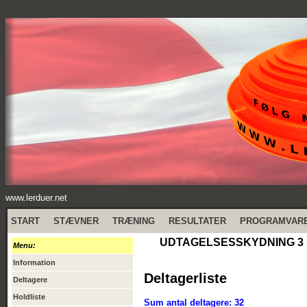
www.lerduer.net
START
STÆVNER
TRÆNING
RESULTATER
PROGRAMVAR
UDTAGELSESSKYDNING 3 D
Menu:
Information
Deltagerliste
Deltagere
Holdliste
Sum antal deltagere: 32