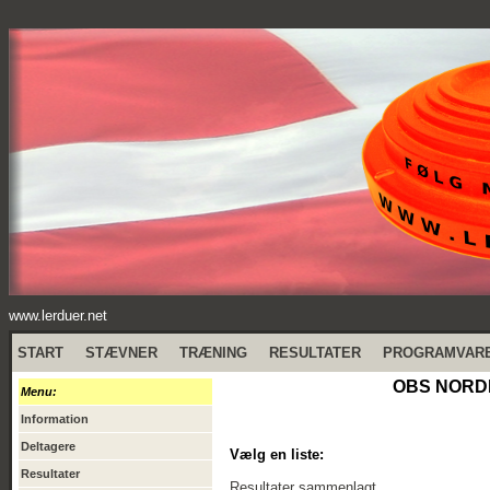
www.lerduer.net
START
STÆVNER
TRÆNING
RESULTATER
PROGRAMVAR
OBS NORDI
Menu:
Information
Deltagere
Vælg en liste:
Resultater
Resultater sammenlagt