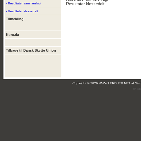
- Resultater sammenlagt
Resultater klassedelt
- Resultater klassedelt
Tilmelding
Kontakt
Tilbage til Dansk Skytte Union
Copyright © 2026 WWW.LERDUER.NET af
Sin
(leir