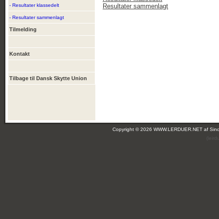
- Resultater klassedelt
Resultater sammenlagt
- Resultater sammenlagt
Tilmelding
Kontakt
Tilbage til Dansk Skytte Union
Copyright © 2026 WWW.LERDUER.NET af
Sin
(leir