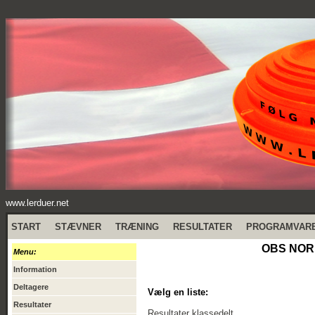
www.lerduer.net
START
STÆVNER
TRÆNING
RESULTATER
PROGRAMVAR
OBS NORD
Menu:
Information
Deltagere
Vælg en liste:
Resultater
Resultater klassedelt