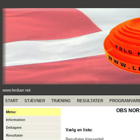
www.lerduer.net
START
STÆVNER
TRÆNING
RESULTATER
PROGRAMVAR
OBS NORD
Menu:
Information
Deltagere
Vælg en liste:
Resultater
Resultater klassedelt