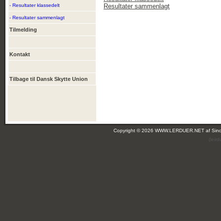
- Resultater klassedelt
Resultater sammenlagt
- Resultater sammenlagt
Tilmelding
Kontakt
Tilbage til Dansk Skytte Union
Copyright © 2026 WWW.LERDUER.NET af
Sin
(leir