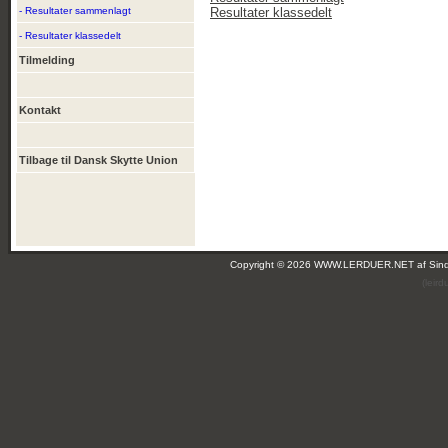
- Resultater sammenlagt
Resultater klassedelt
- Resultater klassedelt
Tilmelding
Kontakt
Tilbage til Dansk Skytte Union
Copyright © 2026 WWW.LERDUER.NET af
Sin
(leir