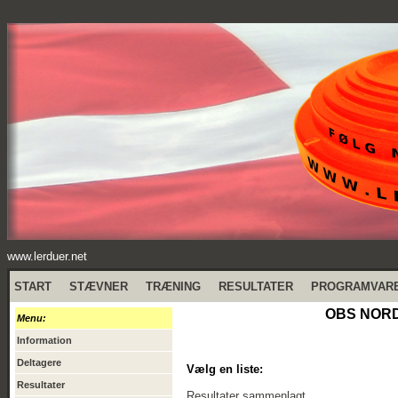
www.lerduer.net
START
STÆVNER
TRÆNING
RESULTATER
PROGRAMVAR
OBS NORDI
Menu:
Information
Deltagere
Vælg en liste:
Resultater
Resultater sammenlagt