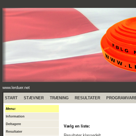
www.lerduer.net
START
STÆVNER
TRÆNING
RESULTATER
PROGRAMVAR
Menu:
Information
Deltagere
Vælg en liste:
Resultater
Resultater klassedelt