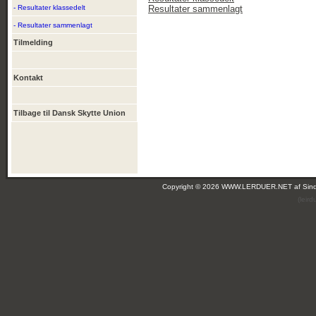
- Resultater klassedelt
Resultater sammenlagt
- Resultater sammenlagt
Tilmelding
Kontakt
Tilbage til Dansk Skytte Union
Copyright © 2026 WWW.LERDUER.NET af
Sin
(leir