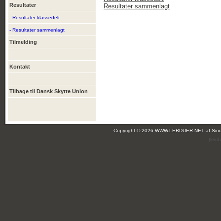
Resultater
Resultater sammenlagt
- Resultater klassedelt
- Resultater sammenlagt
Tilmelding
Kontakt
Tilbage til Dansk Skytte Union
Copyright © 2026 WWW.LERDUER.NET af
Sin
(leir