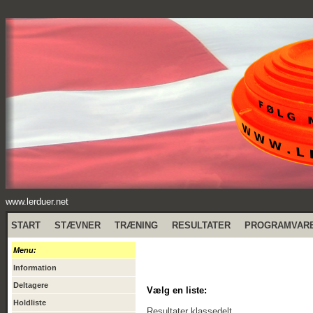
www.lerduer.net
START
STÆVNER
TRÆNING
RESULTATER
PROGRAMVAR
Menu:
Information
Deltagere
Vælg en liste:
Holdliste
Resultater klassedelt