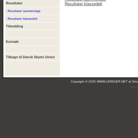
Resultater
Resultater klassedelt
- Resultater sammenlagt
- Resultater klassedelt
Tilmelding
Kontakt
Tilbage til Dansk Skytte Union
Copyright © 2026 WWW.LERDUER.NET af
Sin
(leir