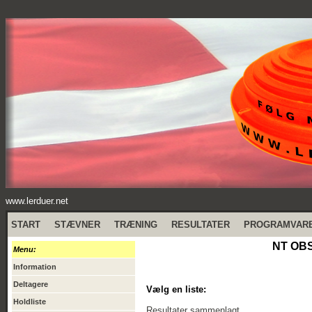
www.lerduer.net
START
STÆVNER
TRÆNING
RESULTATER
PROGRAMVAR
NT OBS
Menu:
Information
Deltagere
Vælg en liste:
Holdliste
Resultater sammenlagt