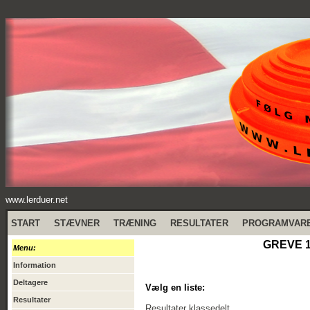
www.lerduer.net
START
STÆVNER
TRÆNING
RESULTATER
PROGRAMVAR
GREVE 1
Menu:
Information
Deltagere
Vælg en liste:
Resultater
Resultater klassedelt