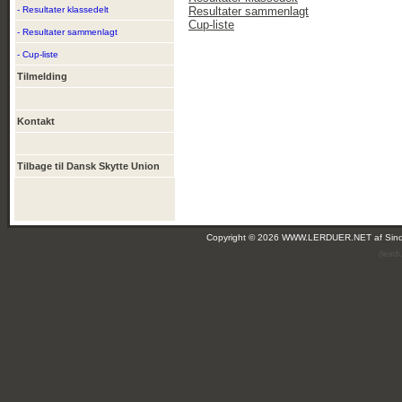
- Resultater klassedelt
Resultater sammenlagt
Cup-liste
- Resultater sammenlagt
- Cup-liste
Tilmelding
Kontakt
Tilbage til Dansk Skytte Union
Copyright © 2026 WWW.LERDUER.NET af
Sin
(leir