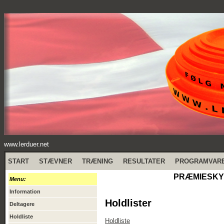
www.lerduer.net
START
STÆVNER
TRÆNING
RESULTATER
PROGRAMVAR
PRÆMIESKYD
Menu:
Information
Holdlister
Deltagere
Holdliste
Holdliste