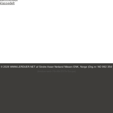
klassedelt
ht © 2026 WWW.LERDUER.NET af
Sindre Asser Netland Nilssen ENK, Norge (Org.nr: NO 992 354
(leirdue-web-76c49c557b-5zcqw)