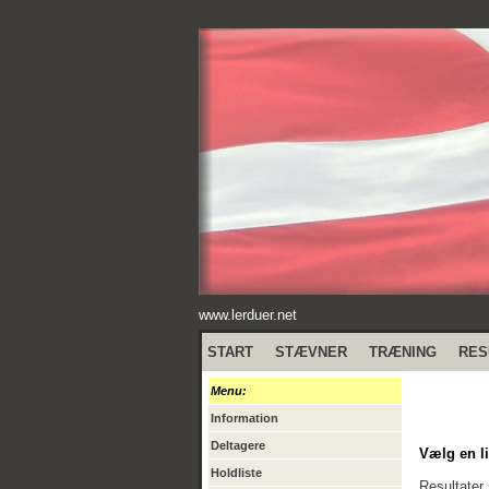
www.lerduer.net
START
STÆVNER
TRÆNING
RES
Menu:
Information
Deltagere
Vælg en li
Holdliste
Resultater