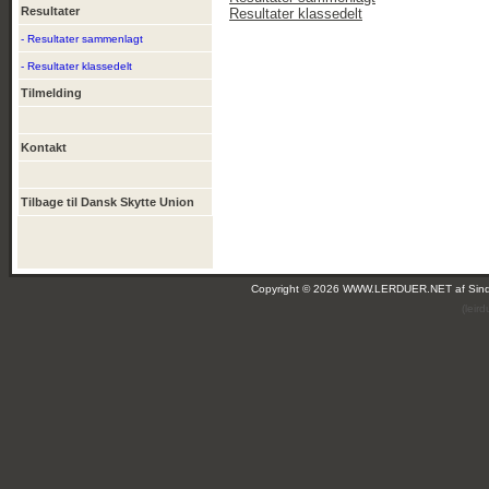
Resultater
Resultater klassedelt
- Resultater sammenlagt
- Resultater klassedelt
Tilmelding
Kontakt
Tilbage til Dansk Skytte Union
Copyright © 2026 WWW.LERDUER.NET af
Sin
(leir