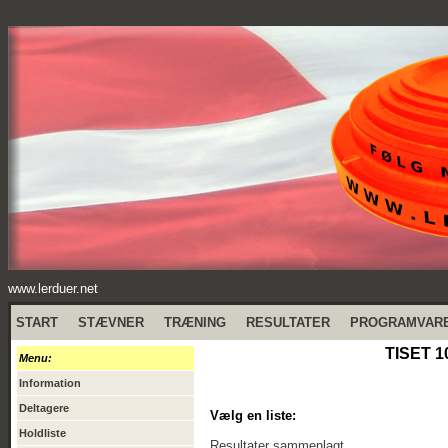
www.lerduer.net
START
STÆVNER
TRÆNING
RESULTATER
PROGRAMVAR
TISET 1
Menu:
Information
Deltagere
Vælg en liste:
Holdliste
Resultater sammenlagt