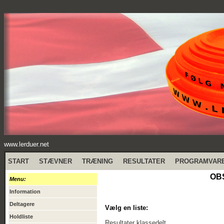
www.lerduer.net
START
STÆVNER
TRÆNING
RESULTATER
PROGRAMVAR
OBS
Menu:
Information
Deltagere
Vælg en liste:
Holdliste
Resultater klassedelt