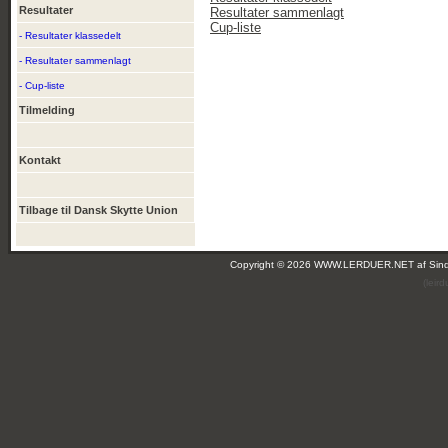
Resultater
Resultater sammenlagt
Cup-liste
- Resultater klassedelt
- Resultater sammenlagt
- Cup-liste
Tilmelding
Kontakt
Tilbage til Dansk Skytte Union
Copyright © 2026 WWW.LERDUER.NET af
Sin
(leir